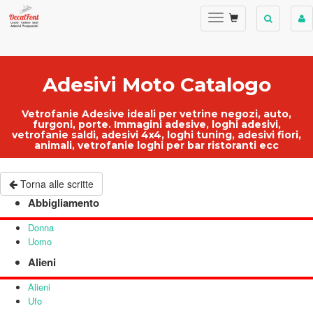
Adesivi Moto Catalogo
Vetrofanie Adesive ideali per
vetrine negozi
, auto,
furgoni, porte.
Immagini adesive
,
loghi adesivi
,
vetrofanie saldi
, adesivi 4x4, loghi tuning, adesivi fiori,
animali,
vetrofanie loghi per bar ristoranti ecc
Torna alle scritte
Abbigliamento
Donna
Uomo
Alieni
Alieni
Ufo