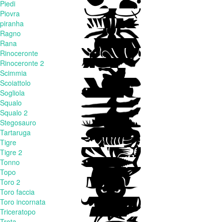
Piedi
Piovra
piranha
Ragno
Rana
Rinoceronte
Rinoceronte 2
Scimmia
Scoiattolo
Sogliola
Squalo
Squalo 2
Stegosauro
Tartaruga
Tigre
Tigre 2
Tonno
Topo
Toro 2
Toro faccia
Toro incornata
Triceratopo
Trota