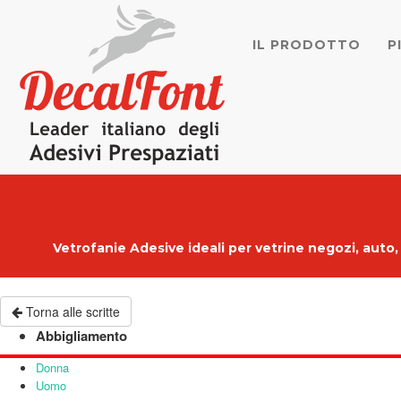
IL PRODOTTO
P
Vetrofanie Adesive ideali per
vetrine negozi
, auto
Torna alle scritte
Abbigliamento
Donna
Uomo