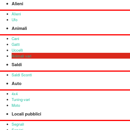
Alieni
Alieni
Ufo
Animali
Cani
Gatti
Uccelli
Animali vari
Saldi
Saldi Sconti
Auto
4x4
Tuning-vari
Moto
Locali pubblici
Segnali
Servizi