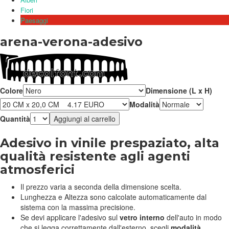
Fiori
Paesaggi
arena-verona-adesivo
Colore
Dimensione (L x H)
Modalità
Quantità
Adesivo in vinile prespaziato, alta
qualità resistente agli agenti
atmosferici
Il prezzo varia a seconda della dimensione scelta.
Lunghezza e Altezza sono calcolate automaticamente dal
sistema con la massima precisione.
Se devi applicare l'adesivo sul
vetro interno
dell'auto in modo
che si legga correttamente dall'esterno, scegli
modalità