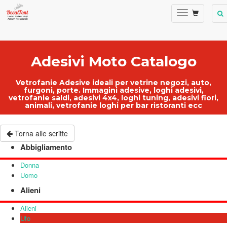
Adesivi Moto Catalogo
Vetrofanie Adesive ideali per
vetrine negozi
, auto,
furgoni, porte.
Immagini adesive
,
loghi adesivi
,
vetrofanie saldi
, adesivi 4x4, loghi tuning, adesivi fiori,
animali,
vetrofanie loghi per bar ristoranti ecc
Torna alle scritte
Abbigliamento
Donna
Uomo
Alieni
Alieni
Ufo