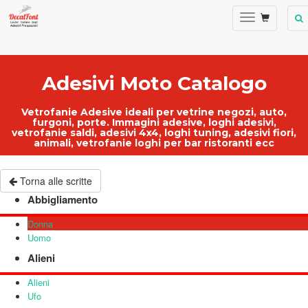
Adesivi Moto Catalogo
Vetrofanie Adesive ideali per
vetrine negozi
, auto,
furgoni, porte.
Immagini adesive
,
loghi adesivi
,
vetrofanie saldi
, adesivi 4x4, loghi tuning, adesivi fiori,
animali,
vetrofanie loghi per bar ristoranti ecc
Torna alle scritte
Abbigliamento
Donna
Uomo
Alieni
Alieni
Ufo