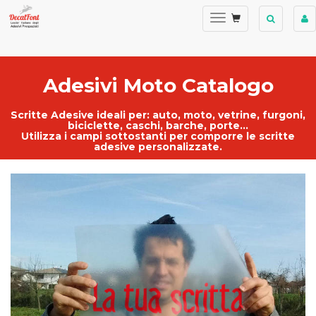
Adesivi Moto Catalogo
Scritte Adesive ideali per:
auto
,
moto
,
vetrine
, furgoni,
biciclette, caschi, barche, porte...
Utilizza i campi sottostanti per comporre le
scritte
adesive personalizzate
.