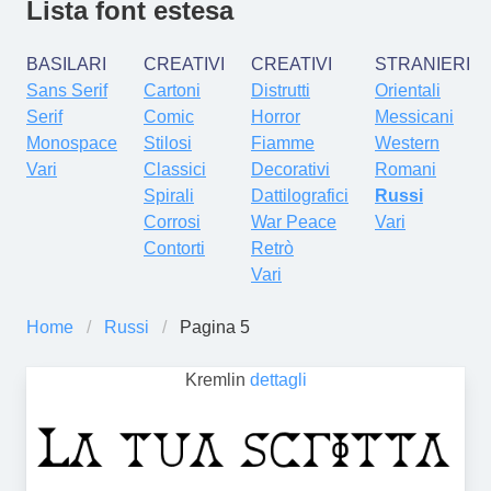
Lista font estesa
BASILARI
CREATIVI
CREATIVI
STRANIERI
Sans Serif
Cartoni
Distrutti
Orientali
Serif
Comic
Horror
Messicani
Monospace
Stilosi
Fiamme
Western
Vari
Classici
Decorativi
Romani
Spirali
Dattilografici
Russi
Corrosi
War Peace
Vari
Contorti
Retrò
Vari
Home
Russi
Pagina 5
Kremlin
dettagli