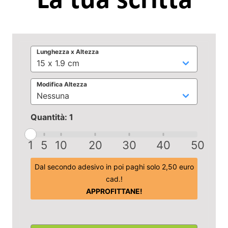
Lunghezza x Altezza
Modifica Altezza
Quantità: 1
1
5
10
20
30
40
50
Dal secondo adesivo in poi paghi solo 2,50 euro
cad.!
APPROFITTANE!