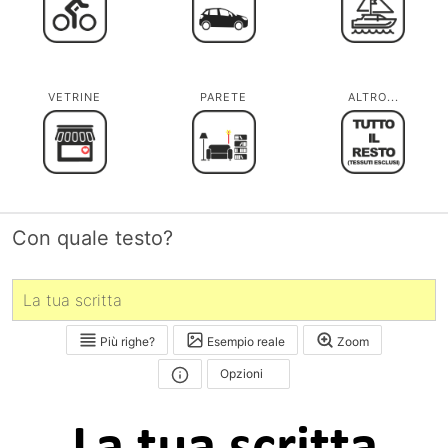
VETRINE
PARETE
ALTRO...
Con quale testo?
Più righe?
Esempio reale
Zoom
Opzioni