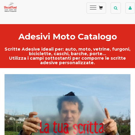
Adesivi Moto Catalogo
Scritte Adesive ideali per:
auto
,
moto
,
vetrine
, furgoni,
biciclette, caschi, barche, porte...
Utilizza i campi sottostanti per comporre le
scritte
adesive personalizzate
.