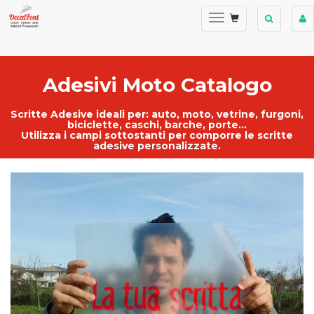
Adesivi Moto Catalogo
Scritte Adesive ideali per:
auto
,
moto
,
vetrine
, furgoni,
biciclette, caschi, barche, porte...
Utilizza i campi sottostanti per comporre le
scritte
adesive personalizzate
.