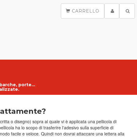
CARRELLO
 barche, porte...
alizzate
.
sattamente?
critta o disegno) sopra al quale vi è applicata una pellicola di
licola ha lo scopo di trasferire l'adesivo sulla superficie di
modo facile e veloce. Quindi non dovrai attaccare una lettera alla