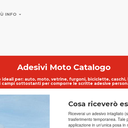
IÙ INFO
Adesivi Moto Catalogo
 ideali per:
auto
,
moto
,
vetrine
, furgoni, biciclette, caschi,
 i campi sottostanti per comporre le
scritte adesive person
Cosa riceverò e
Riceverai un adesivo intagliato (s
trasferimento temporanea. Tale pel
applicazione in un'unica posa in 