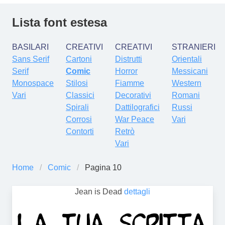
Lista font estesa
BASILARI
CREATIVI
CREATIVI
STRANIERI
Sans Serif
Cartoni
Distrutti
Orientali
Serif
Comic
Horror
Messicani
Monospace
Stilosi
Fiamme
Western
Vari
Classici
Decorativi
Romani
Spirali
Dattilografici
Russi
Corrosi
War Peace
Vari
Contorti
Retrò
Vari
Home
Comic
Pagina 10
Jean is Dead
dettagli