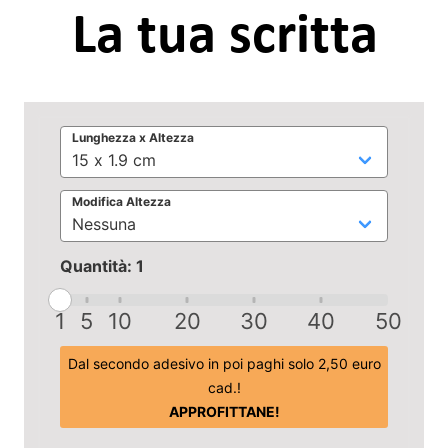
Lunghezza x Altezza
Modifica Altezza
Quantità: 1
1
5
10
20
30
40
50
Dal secondo adesivo in poi paghi solo 2,50 euro
cad.!
APPROFITTANE!