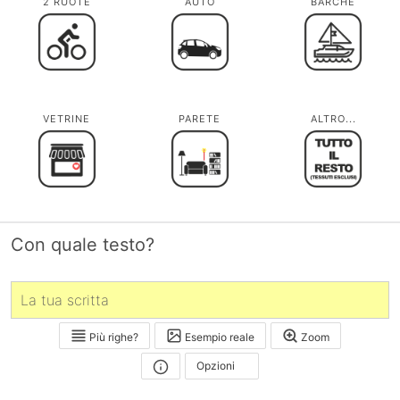
2 RUOTE
AUTO
BARCHE
VETRINE
PARETE
ALTRO...
Con quale testo?
Più righe?
Esempio reale
Zoom
Opzioni