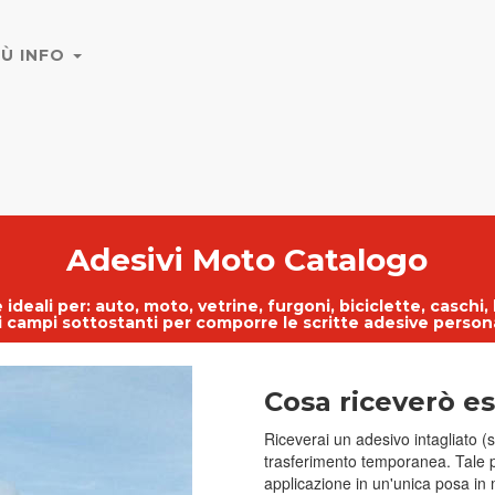
IÙ INFO
Adesivi Moto Catalogo
 ideali per:
auto
,
moto
,
vetrine
, furgoni, biciclette, caschi,
 i campi sottostanti per comporre le
scritte adesive person
Cosa riceverò e
Riceverai un adesivo intagliato (s
trasferimento temporanea. Tale pel
applicazione in un'unica posa in 