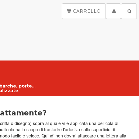
CARRELLO
 barche, porte...
alizzate
.
sattamente?
critta o disegno) sopra al quale vi è applicata una pellicola di
licola ha lo scopo di trasferire l'adesivo sulla superficie di
modo facile e veloce. Quindi non dovrai attaccare una lettera alla