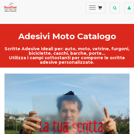
Adesivi Moto Catalogo
Scritte Adesive ideali per:
auto
,
moto
,
vetrine
, furgoni,
biciclette, caschi, barche, porte...
Utilizza i campi sottostanti per comporre le
scritte
adesive personalizzate
.