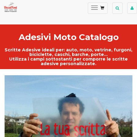
Adesivi Moto Catalogo
Scritte Adesive ideali per:
auto
,
moto
,
vetrine
, furgoni,
biciclette, caschi, barche, porte...
Utilizza i campi sottostanti per comporre le
scritte
adesive personalizzate
.